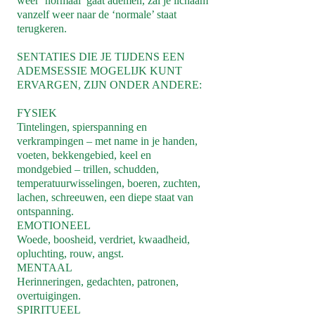
weer ‘normaal’ gaat ademen, zal je lichaam
vanzelf weer naar de ‘normale’ staat
terugkeren.
SENTATIES DIE JE TIJDENS EEN
ADEMSESSIE MOGELIJK KUNT
ERVARGEN, ZIJN ONDER ANDERE:
FYSIEK
Tintelingen, spierspanning en
verkrampingen – met name in je handen,
voeten, bekkengebied, keel en
mondgebied – trillen, schudden,
temperatuurwisselingen, boeren, zuchten,
lachen, schreeuwen, een diepe staat van
ontspanning.
EMOTIONEEL
Woede, boosheid, verdriet, kwaadheid,
opluchting, rouw, angst.
MENTAAL
Herinneringen, gedachten, patronen,
overtuigingen.
SPIRITUEEL