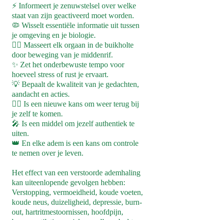
⚡️ Informeert je zenuwstelsel over welke
staat van zijn geactiveerd moet worden.
🦠 Wisselt essentiële informatie uit tussen
je omgeving en je biologie.
💆‍♀️ Masseert elk orgaan in de buikholte
door beweging van je middenrif.
✨ Zet het onderbewuste tempo voor
hoeveel stress of rust je ervaart.
💡 Bepaalt de kwaliteit van je gedachten,
aandacht en acties.
🧘‍♀️ Is een nieuwe kans om weer terug bij
je zelf te komen.
🎤 Is een middel om jezelf authentiek te
uiten.
👑 En elke adem is een kans om controle
te nemen over je leven.
Het effect van een verstoorde ademhaling
kan uiteenlopende gevolgen hebben:
Verstopping, vermoeidheid, koude voeten,
koude neus, duizeligheid, depressie, burn-
out, hartritmestoornissen, hoofdpijn,