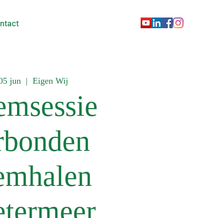
ntact
05 jun
  |  
Eigen Wij
emsessie
rbonden
emhalen
etermeer