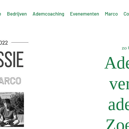
e
Bedrijven
Ademcoaching
Evenementen
Marco
Co
zo 
Ad
ve
ad
Zo