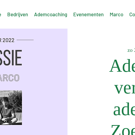
e
Bedrijven
Ademcoaching
Evenementen
Marco
Co
zo 
Ad
ve
ad
Zo