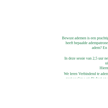
Bewust ademen is een prachti
heeft bepaalde adempatronen
adem? En 
In deze sessie van 2,5 uur n
u
Hiern
We leren Verbindend te adem
gaat voelen wat dit doet op
Een reis in het lichaam waarbij
in body en mind. Een