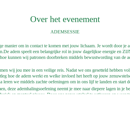
Over het evenement
ADEMSESSIE
ge manier om in contact te komen met jouw lichaam. Je wordt door je 
.De adem speelt een belangrijke rol in jouw dagelijkse energie en ZI
hoe kunnen wij patronen doorbreken middels bewustwording van de a
emen wij jou mee in een veilige reis. Nadat we ons gesetteld hebben volg
itleg hoe de adem werkt en welke invloed het heeft op jouw zenuwstelse
a leren we middels zachte oefeningen om in ons lijf te landen en start de
en, deze ademhalingsoefening neemt je mee naar diepere lagen in je be
 fysiek en mentaal niveau. Door ons zenuwstelsel te activeren en weer te
ontspanning ervaar je de invloed van de adem.
 we de adem inzetten om emoties, blokkades en spanningen los te laten. J
 mooi kado om dieper bij jezelf aan te komen. Ervaar zelf, iedere adem
Ben jij nieuwsgierig?