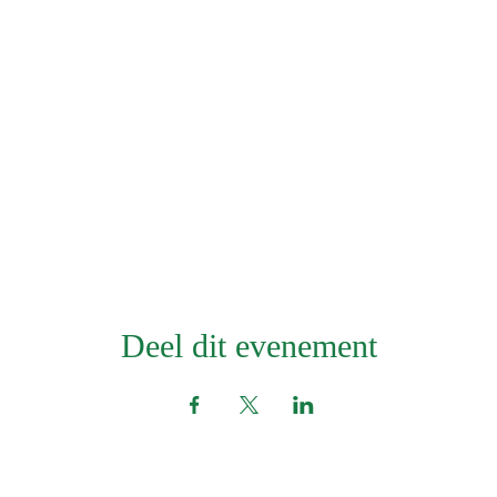
en ontspannen omgeving. Wij begeleiden jou vanuit zachtheid. Reservee
e max. 10 personen. Ik geef deze ademsessie samen met Shirley Bleije
Namaste
Aanmelden klik op "Schrijf je in"
Investering € 40,00 Inclusief Materialen, Thee, Fruit & Chocola
Deel dit evenement