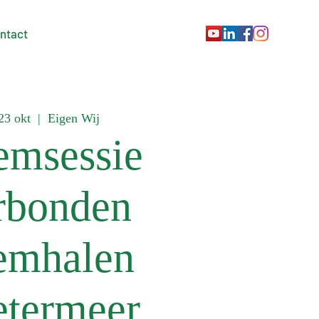
ntact
23 okt
  |  
Eigen Wij
emsessie
rbonden
emhalen
etermeer