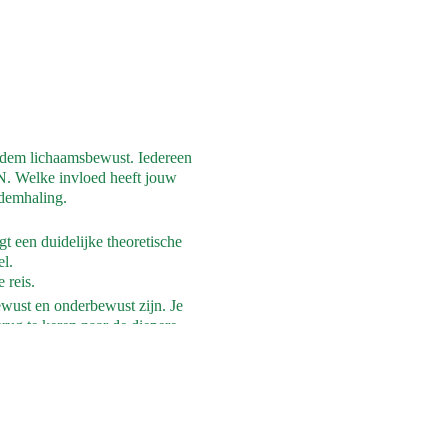
adem lichaamsbewust. Iedereen
JN. Welke invloed heeft jouw
demhaling.
t een duidelijke theoretische
l.
 reis.
wust en onderbewust zijn. Je
rug te keren naar de diepere
e zult letterlijk ruimte ervaren
sessie is weer uniek.