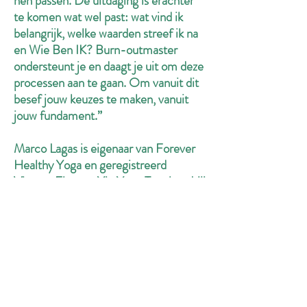
hen passen. De uitdaging is erachter
te komen wat wel past: wat vind ik
belangrijk, welke waarden streef ik na
en Wie Ben IK? Burn-outmaster
ondersteunt je en daagt je uit om deze
processen aan te gaan. Om vanuit dit
besef jouw keuzes te maken, vanuit
jouw fundament.”
Marco Lagas is eigenaar van Forever
Healthy Yoga en geregistreerd
Vinyasa Flow en Yin Yoga Teacher. Hij
is deskundig in verschillende
yogastijlen en geeft zijn lessen met
persoonlijke aandacht voor zowel
beginners als gevorderden. “Yoga is
meditatie waarbij je continu fysiek en
mentaal je grenzen opzoekt”, aldus
Marco. “Via yoga leer je hoe je met